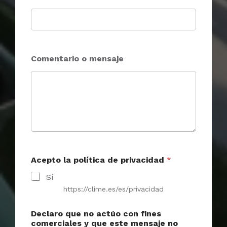
e
c
o
m
e
r
Comentario o mensaje
c
i
a
l
e
s
Acepto la política de privacidad
*
Sí
https://clime.es/es/privacidad
Declaro que no actúo con fines
comerciales y que este mensaje no