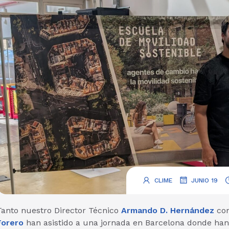
.
.
CLIME
JUNIO 19
Tanto nuestro Director Técnico
Armando D. Hernández
com
Forero
han asistido a una jornada en Barcelona donde han 